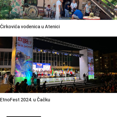
Ćirkovića vodenica u Atenici
EtnoFest 2024. u Čačku