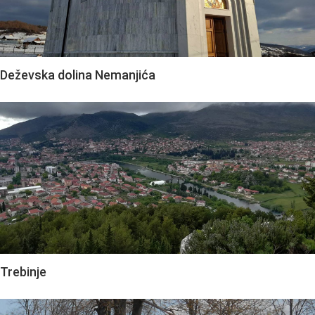
Deževska dolina Nemanjića
Trebinje