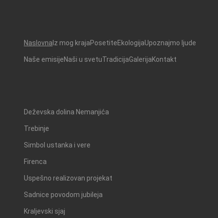
Naslovna
Iz mog kraja
Posetite
Ekologija
Upoznajmo ljude
Naše emisije
Naši u svetu
Tradicija
Galerija
Kontakt
Deževska dolina Nemanjića
Trebinje
Simbol ustanka i vere
Firenca
Uspešno realizovan projekat
Sadnice povodom jubileja
Kraljevski sjaj